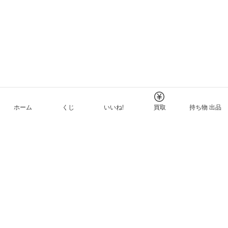
ホーム
くじ
いいね!
買取
持ち物 出品
メルカリNFTについて
ヘルプとガイド
プライバシーと利用規約