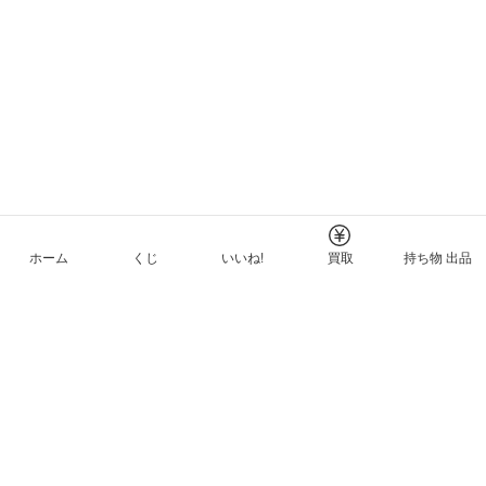
ホーム
くじ
いいね!
買取
持ち物 出品
メルカリNFTについて
ヘルプとガイド