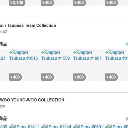
2,100
400
400
400
¥
¥
¥
¥
ain Tsubasa Team Collection
数
102
商品
400
400
800
400
¥
¥
¥
¥
 WOO YOUNG-WOO COLLECTION
数
28
商品