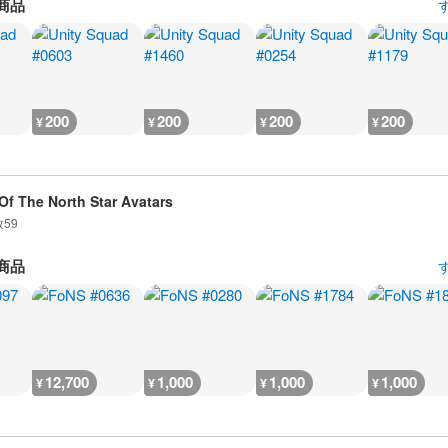
商品
200
200
200
200
¥
¥
¥
¥
 Of The North Star Avatars
数
59
商品
12,700
1,000
1,000
1,000
¥
¥
¥
¥