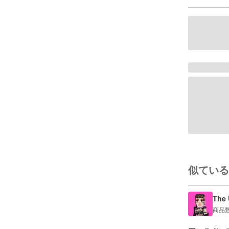
似ている
The 
商品