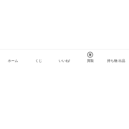
ホーム
くじ
いいね!
買取
持ち物 出品
メルカリNFTについて
ヘルプとガイド
プライバシーと利用規約