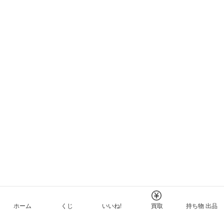
ホーム
くじ
いいね!
買取
持ち物 出品