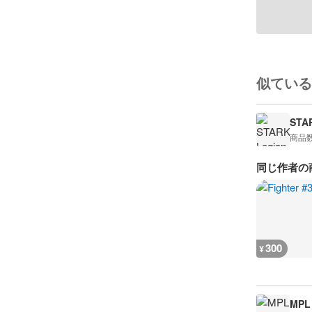
似ている
STA
商品
同じ作者の
300
¥
MPL 