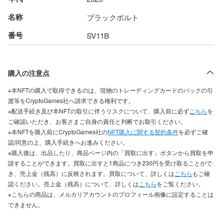
名称
ブラックボルト
番号
SV11B
購入の注意点
※本NFTの購入で取得できるのは、現物のトレーディングカードのパックの引
渡等をCryptoGames社へ請求できる権利です。
※配送手続き及び本NFTの取引に伴うリスクについて、購入前に必ず
こちら
を
ご確認いただき、お客さまご自身の責任と判断でお取引ください。
※本NFTを購入前にCryptoGames社の
NFT購入に関する契約条件
を必ずご確
認/同意の上、購入手続きへお進みください。
※購入後は、出品したり、商品ページ内の「買取に出す」ボタンから買取を申
請することができます。買取に出すと1商品につき230円を受け取ることがで
き、売上金（残高）に反映されます。買取について、詳しくは
こちら
もご確
認ください。売上金（残高）について、詳しくは
こちら
をご覧ください。
※こちらの商品は、メルカリアカウントのプロフィール画像に設定することは
できません。