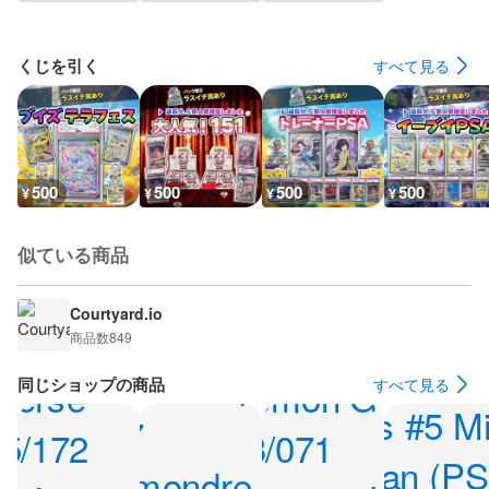
くじを引く
すべて見る
500
500
500
500
¥
¥
¥
¥
似ている商品
Courtyard.io
商品数
849
同じショップの商品
すべて見る