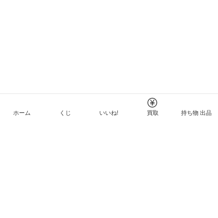
ホーム
くじ
いいね!
買取
持ち物 出品
メルカリNFTについて
ヘルプとガイド
プライバシーと利用規約