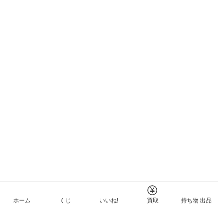
ホーム
くじ
いいね!
買取
持ち物 出品