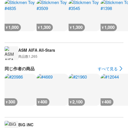
1,000
1,300
1,300
1,000
¥
¥
¥
¥
ASM AIFA All-Stars
商品数
1,265
同じ作者の商品
すべて見る
300
400
2,100
400
¥
¥
¥
¥
BiG iNC