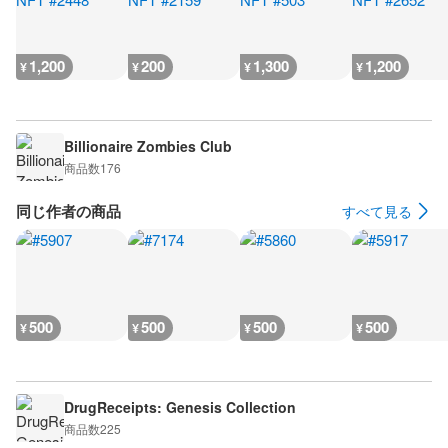
1,200
200
1,300
1,200
¥
¥
¥
¥
Billionaire Zombies Club
商品数
176
同じ作者の商品
すべて見る
500
500
500
500
¥
¥
¥
¥
DrugReceipts: Genesis Collection
商品数
225