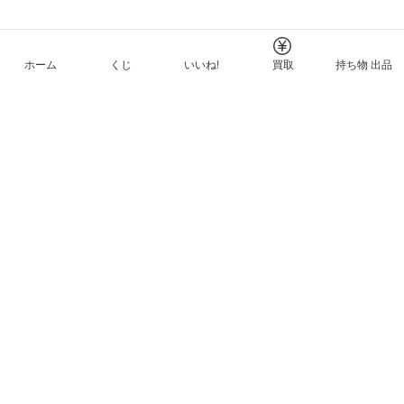
ホーム
くじ
いいね!
買取
持ち物 出品
メルカリNFTについて
ヘルプとガイド
プライバシーと利用規約
© Mercari, Inc.