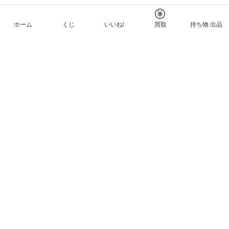
ホーム
くじ
いいね!
買取
持ち物 出品
メルカリNFTについて
ヘルプとガイド
プライバシーと利用規約
© Mercari, Inc.