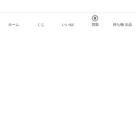
ホーム
くじ
いいね!
買取
持ち物 出品
メルカリNFTについて
ヘルプとガイド
プライバシーと利用規約
© Mercari, Inc.