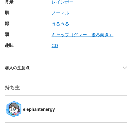
背景
レインボー
肌
ノーマル
顔
うるうる
頭
キャップ（グレー、後ろ向き）
趣味
CD
購入の注意点
持ち主
elephantenergy