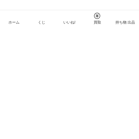
ホーム
くじ
いいね!
買取
持ち物 出品
メルカリNFTについて
ヘルプとガイド
プライバシーと利用規約
© Mercari, Inc.