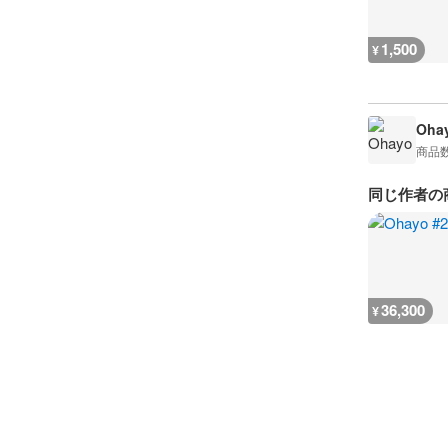
1,500
¥
Oha
商品
同じ作者の
36,300
¥