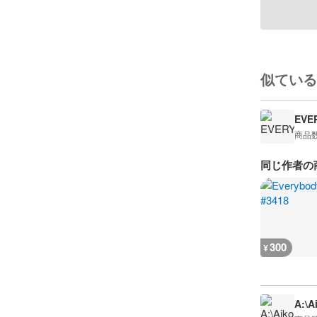
似ている
EVE
商品
同じ作者の
300
¥
A:\A