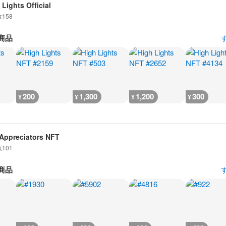
 Lights Official
数
158
商品
200
1,300
1,200
300
¥
¥
¥
¥
Appreciators NFT
数
101
商品