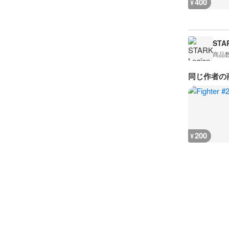
400
¥
STA
商品
同じ作者の
200
¥