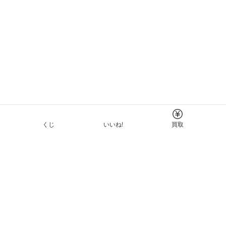
くじ
いいね!
買取
Tについて
イド