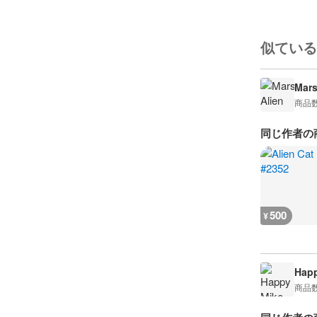
似ている
Mars
商品
同じ作者の
500
¥
Happ
商品