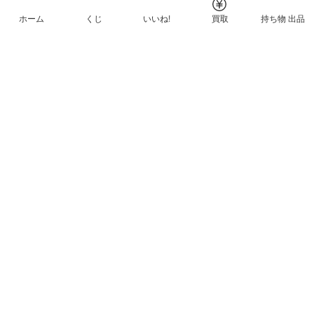
ホーム
くじ
いいね!
買取
持ち物 出品
メルカリNFTについて
ヘルプとガイド
プライバシーと利用規約
© Mercari, Inc.