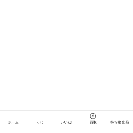
ホーム
くじ
いいね!
買取
持ち物 出品