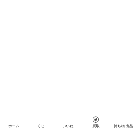
ホーム
くじ
いいね!
買取
持ち物 出品