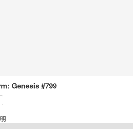
m: Genesis #799
明