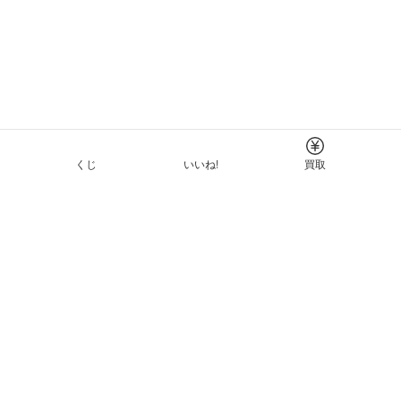
くじ
いいね!
買取
Tについて
イド
ーと利用規約