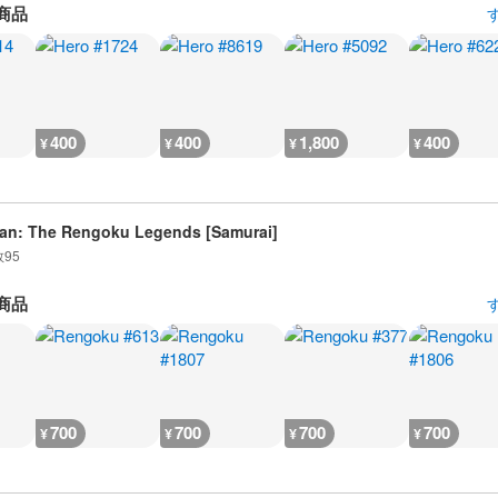
商品
400
400
1,800
400
¥
¥
¥
¥
an: The Rengoku Legends [Samurai]
数
95
商品
700
700
700
700
¥
¥
¥
¥