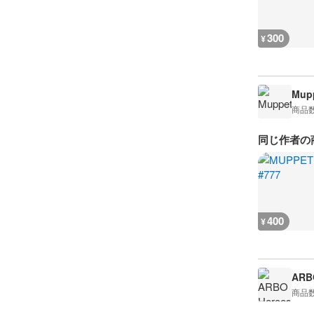
300
¥
Mup
商品
同じ作者の
400
¥
ARB
商品