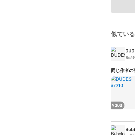
似ている
DUD
商品
同じ作者の
300
¥
Bub