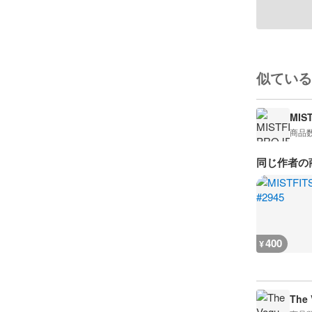
似ている
MIS
商品
同じ作者の
400
¥
The 