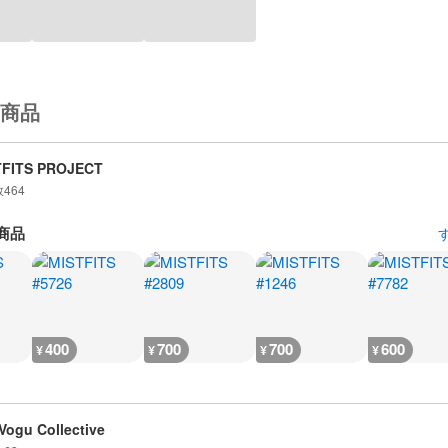
商品
TFITS PROJECT
数
464
商品
400
700
700
600
¥
¥
¥
¥
Vogu Collective