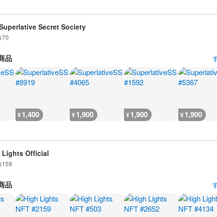
Superlative Secret Society
数
70
商品
1,400
1,900
1,900
1,900
¥
¥
¥
¥
 Lights Official
数
158
商品