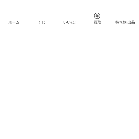
ホーム
くじ
いいね!
買取
持ち物 出品
メルカリNFTについて
ヘルプとガイド
プライバシーと利用規約
© Mercari, Inc.