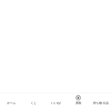
ホーム
くじ
いいね!
買取
持ち物 出品