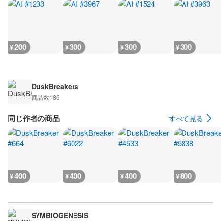
200
300
300
300
¥
¥
¥
¥
DuskBreakers
商品数
186
同じ作者の商品
すべて見る
400
400
400
800
¥
¥
¥
¥
SYMBIOGENESIS