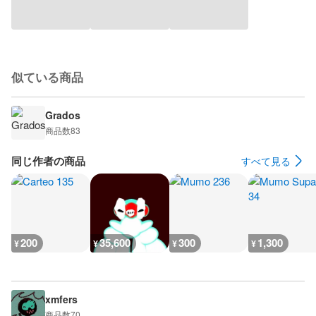
似ている商品
Grados
商品数
83
同じ作者の商品
すべて見る
200
35,600
300
1,300
¥
¥
¥
¥
xmfers
商品数
70