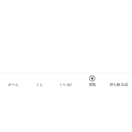
ホーム
くじ
いいね!
買取
持ち物 出品
メルカリNFTについて