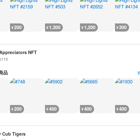
200
1,300
1,200
300
¥
¥
¥
¥
Appreciators NFT
数
113
商品
200
400
400
400
¥
¥
¥
¥
 Cub Tigers