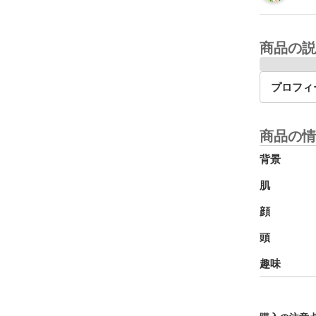
商品の説
プロフィ
商品の情
背景
肌
顔
頭
趣味