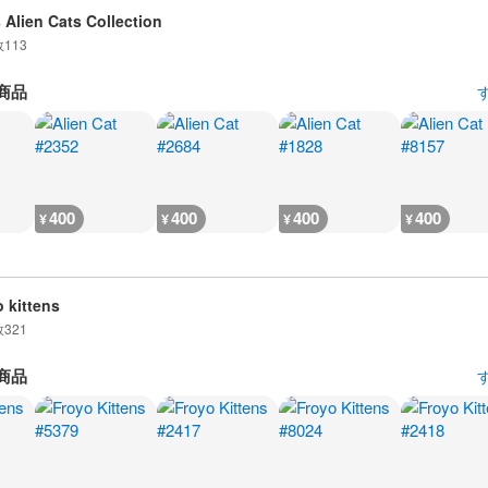
 Alien Cats Collection
数
113
商品
400
400
400
400
¥
¥
¥
¥
o kittens
数
321
商品