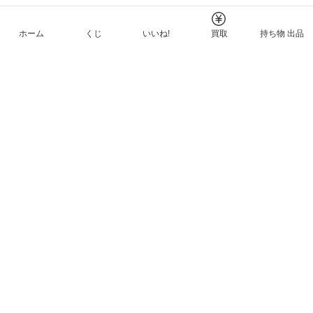
ホーム
くじ
いいね!
買取
持ち物 出品
メルカリNFTについて
ヘルプとガイド
プライバシーと利用規約
© Mercari, Inc.