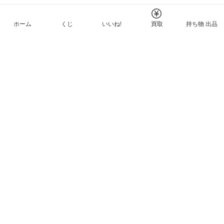
ホーム
くじ
いいね!
買取
持ち物 出品
メルカリNFTについて
ヘルプとガイド
プライバシーと利用規約
© Mercari, Inc.