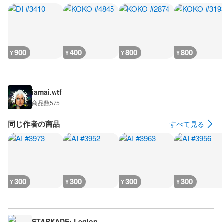
900
400
800
800
¥
¥
¥
¥
iamai.wtf
商品数
575
同じ作者の商品
すべて見る
300
300
300
300
¥
¥
¥
¥
STARKADE: Legion