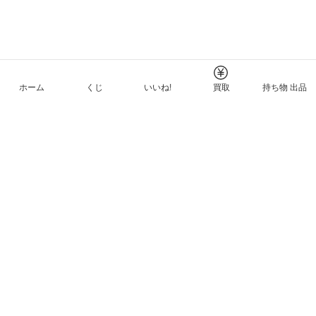
ホーム
くじ
いいね!
買取
持ち物 出品
メルカリNFTについて
ヘルプとガイド
プライバシーと利用規約