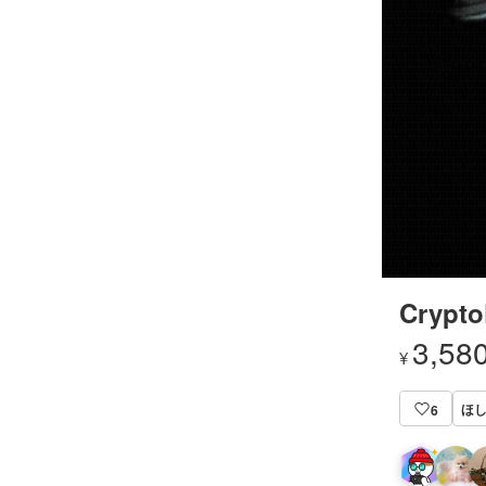
Crypto
3,58
¥
ほ
6