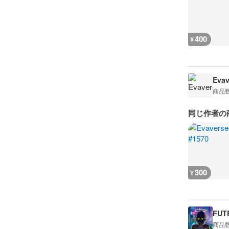
400
¥
Evav
商品
同じ作者の
300
¥
FUT
商品