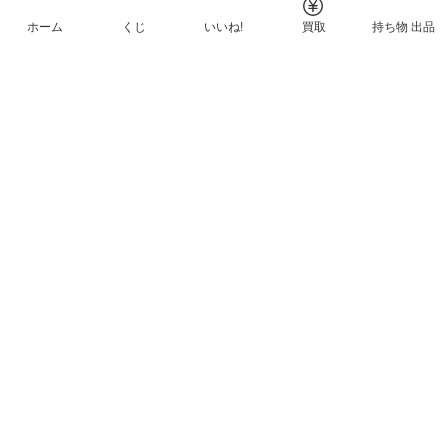
ホーム
くじ
いいね!
買取
持ち物 出品
メルカリNFTについて
ヘルプとガイド
プライバシーと利用規約
© Mercari, Inc.