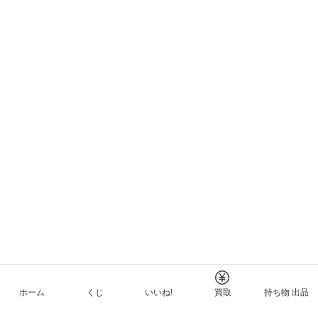
ホーム
くじ
いいね!
買取
持ち物 出品