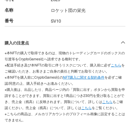
名称
ロケット団の栄光
番号
SV10
購入の注意点
※本NFTの購入で取得できるのは、現物のトレーディングカードのボックスの
引渡等をCryptoGames社へ請求できる権利です。
※配送手続き及び本NFTの取引に伴うリスクについて、購入前に必ず
こちら
を
ご確認いただき、お客さまご自身の責任と判断でお取引ください。
※本NFTを購入前にCryptoGames社の
NFT購入に関する契約条件
を必ずご確
認/同意の上、購入手続きへお進みください。
※購入後は、出品したり、商品ページ内の「買取に出す」ボタンから買取を申
請することができます。買取に出すと1商品につき230円を受け取ることがで
き、売上金（残高）に反映されます。買取について、詳しくは
こちら
もご確
認ください。売上金（残高）について、詳しくは
こちら
をご覧ください。
※こちらの商品は、メルカリアカウントのプロフィール画像に設定することは
できません。