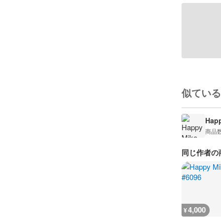
似ている
Happ
商品
同じ作者の
4,000
¥