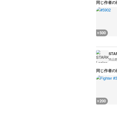
同じ作者の
500
¥
STA
商品
同じ作者の
200
¥