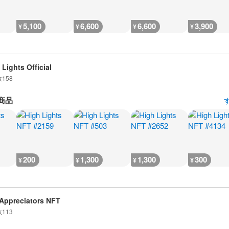
5,100
6,600
6,600
3,900
¥
¥
¥
¥
 Lights Official
数
158
商品
200
1,300
1,300
300
¥
¥
¥
¥
Appreciators NFT
数
113