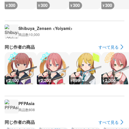
300
300
300
300
¥
¥
¥
¥
Shibuya_Zensen <Yoiyami>
商品数
10,000
同じ作者の商品
すべて見る
2,100
2,200
999
2,000
¥
¥
¥
¥
PFPAsia
商品数
808
同じ作者の商品
すべて見る