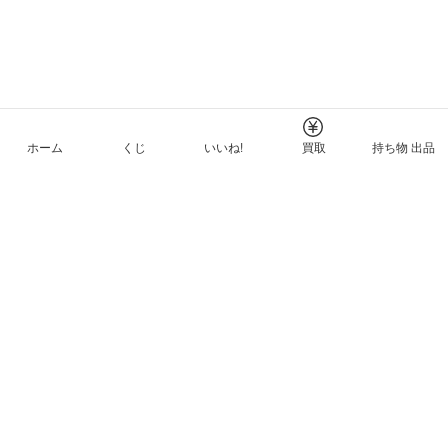
ホーム
くじ
いいね!
買取
持ち物 出品
メルカリNFTについて
ヘルプとガイド
プライバシーと利用規約