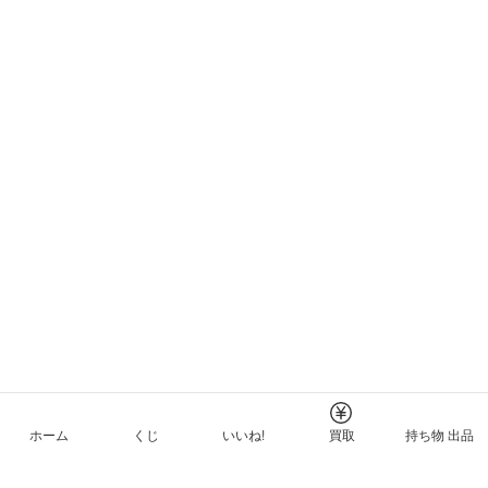
ホーム
くじ
いいね!
買取
持ち物 出品