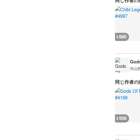
同じ作者の
880
¥
Gods
商品
同じ作者の
500
¥