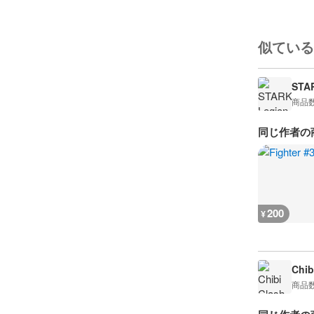
似ている
STA
商品
同じ作者の
200
¥
Chib
商品