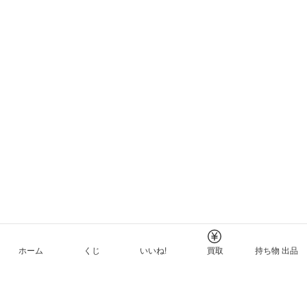
ホーム
くじ
いいね!
買取
持ち物 出品