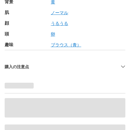
背景
黄
肌
ノーマル
顔
うるうる
頭
卵
趣味
ブラウス（青）
購入の注意点