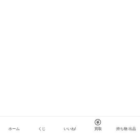
ホーム
くじ
いいね!
買取
持ち物 出品