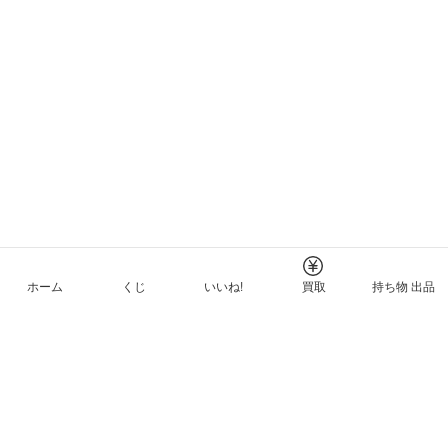
ホーム
くじ
いいね!
買取
持ち物 出品
メルカリNFTについて