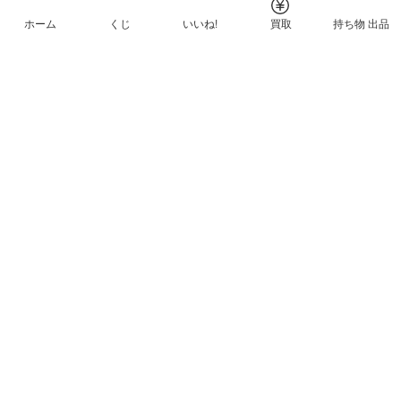
ホーム
くじ
いいね!
買取
持ち物 出品
メルカリNFTについて
ヘルプとガイド
プライバシーと利用規約
© Mercari, Inc.