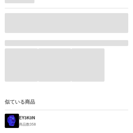
似ている商品
EY3K0N
商品数
358