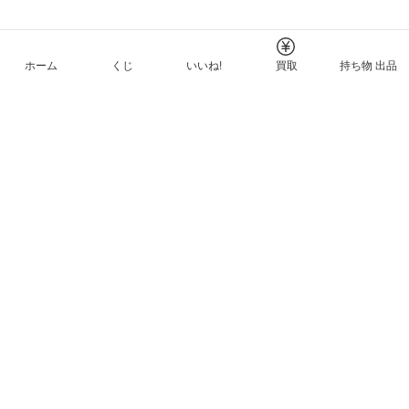
ホーム
くじ
いいね!
買取
持ち物 出品
メルカリNFTについて
ヘルプとガイド
プライバシーと利用規約
© Mercari, Inc.