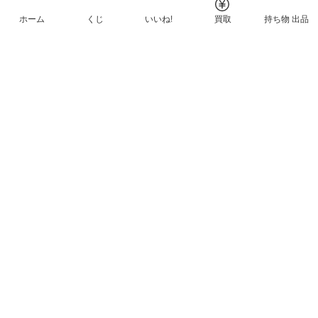
ホーム
くじ
いいね!
買取
持ち物 出品
メルカリNFTについて
ヘルプとガイド
プライバシーと利用規約
© Mercari, Inc.