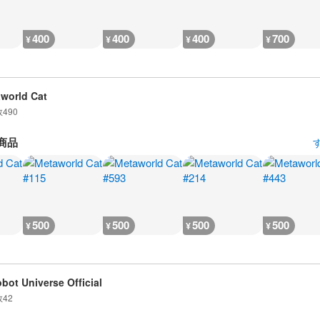
400
400
400
700
¥
¥
¥
¥
world Cat
数
490
商品
500
500
500
500
¥
¥
¥
¥
obot Universe Official
数
42