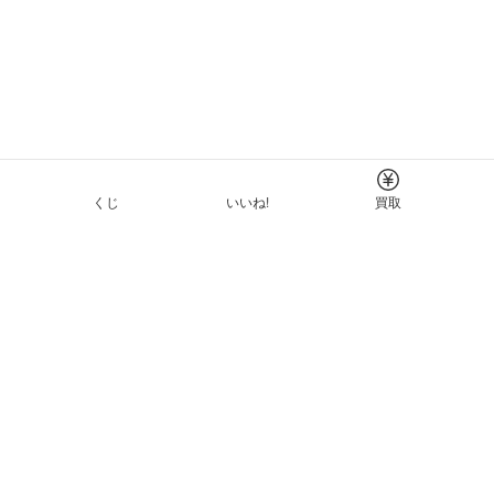
くじ
いいね!
買取
Tについて
イド
ーと利用規約