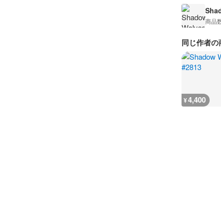
Sha
商品
同じ作者の
4,400
¥