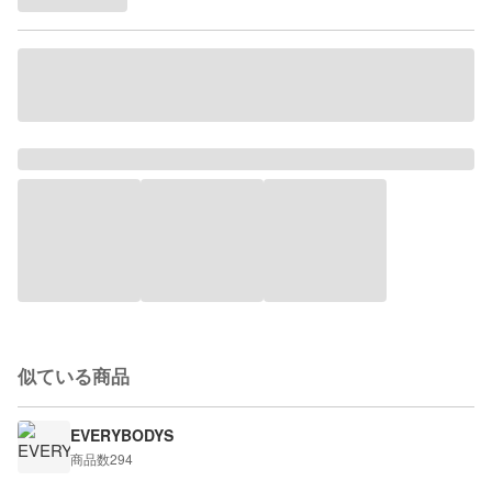
似ている商品
EVERYBODYS
商品数
294