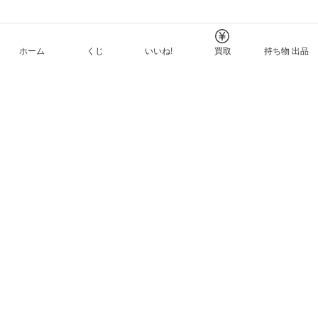
ホーム
くじ
いいね!
買取
持ち物 出品
メルカリNFTについて
ヘルプとガイド
プライバシーと利用規約
© Mercari, Inc.