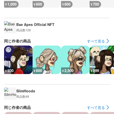
1,000
600
600
700
¥
¥
¥
¥
Bae Apes Official NFT
商品数
128
同じ作者の商品
すべて見る
600
600
2,500
999
¥
¥
¥
¥
SlimHoods
商品数
48
同じ作者の商品
すべて見る