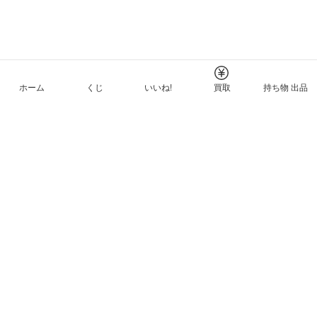
ホーム
くじ
いいね!
買取
持ち物 出品
メルカリNFTについて
ヘルプとガイド
プライバシーと利用規約