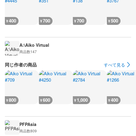
400
700
700
500
¥
¥
¥
¥
A:\Aiko Virtual
商品数
147
同じ作者の商品
すべて見る
800
600
1,000
400
¥
¥
¥
¥
PFPAsia
商品数
809