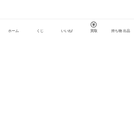
ホーム
くじ
いいね!
買取
持ち物 出品
メルカリNFTについて
ヘルプとガイド
プライバシーと利用規約
© Mercari, Inc.