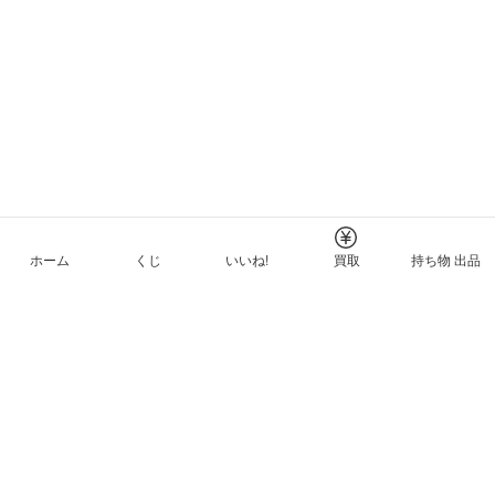
ホーム
くじ
いいね!
買取
持ち物 出品
メルカリNFTについて
ヘルプとガイド
プライバシーと利用規約