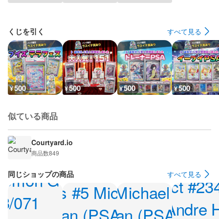
くじを引く
すべて見る
500
500
500
500
¥
¥
¥
¥
似ている商品
Courtyard.io
商品数
849
同じショップの商品
すべて見る