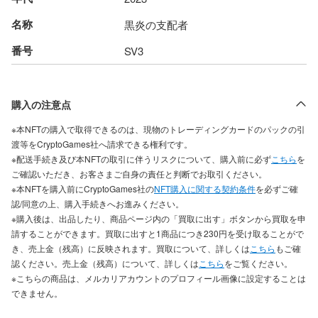
名称
黒炎の支配者
番号
SV3
購入の注意点
※本NFTの購入で取得できるのは、現物のトレーディングカードのパックの引
渡等をCryptoGames社へ請求できる権利です。
※配送手続き及び本NFTの取引に伴うリスクについて、購入前に必ず
こちら
を
ご確認いただき、お客さまご自身の責任と判断でお取引ください。
※本NFTを購入前にCryptoGames社の
NFT購入に関する契約条件
を必ずご確
認/同意の上、購入手続きへお進みください。
※購入後は、出品したり、商品ページ内の「買取に出す」ボタンから買取を申
請することができます。買取に出すと1商品につき230円を受け取ることがで
き、売上金（残高）に反映されます。買取について、詳しくは
こちら
もご確
認ください。売上金（残高）について、詳しくは
こちら
をご覧ください。
※こちらの商品は、メルカリアカウントのプロフィール画像に設定することは
できません。