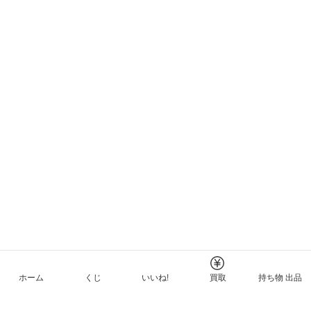
ホーム
くじ
いいね!
買取
持ち物 出品