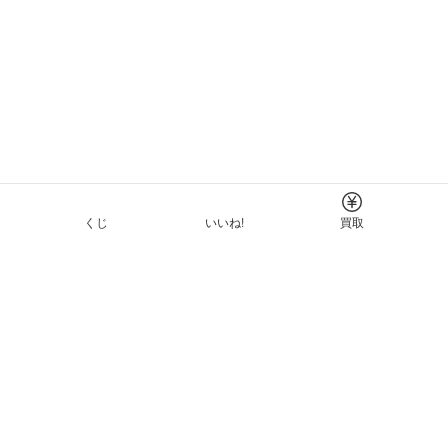
くじ
いいね!
買取
Tについて
イド
ーと利用規約