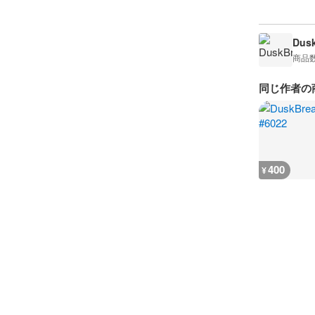
Dusk
商品
同じ作者の
400
¥