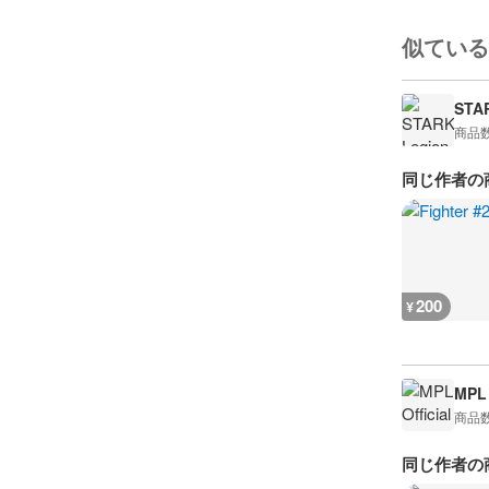
似ている
STA
商品
同じ作者の
200
¥
MPL 
商品
同じ作者の