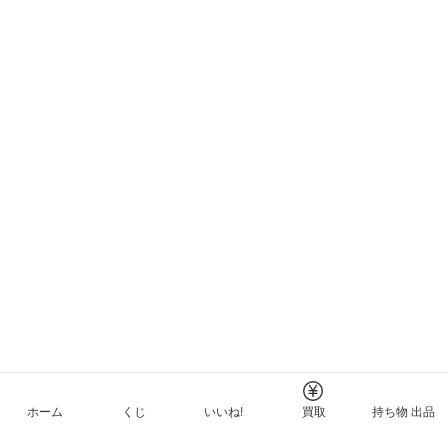
ホーム
くじ
いいね!
買取
持ち物 出品