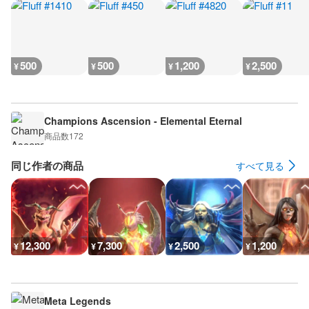
500
500
1,200
2,500
¥
¥
¥
¥
Champions Ascension - Elemental Eternal
商品数
172
同じ作者の商品
すべて見る
12,300
7,300
2,500
1,200
¥
¥
¥
¥
Meta Legends